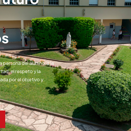
os
 persona del alumno, a la
tad, el respeto y la
ada por el objetivo y