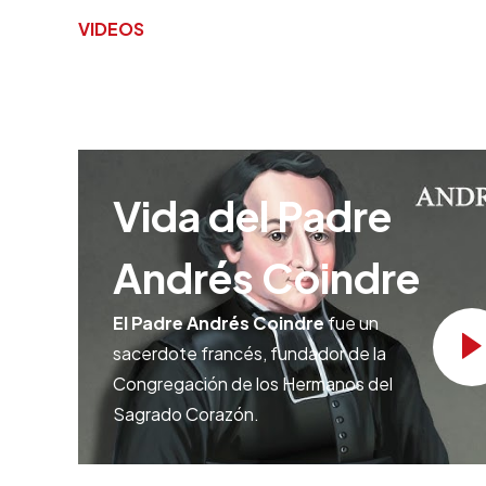
VIDEOS
Vida del Padre
Andrés Coindre
El Padre Andrés Coindre
fue un
sacerdote francés, fundador de la
Congregación de los Hermanos del
Sagrado Corazón.