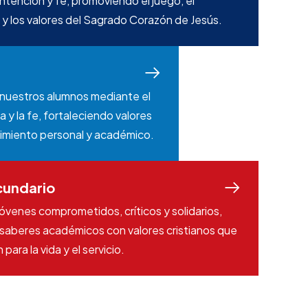
ntención y fe, promoviendo el juego, el
 y los valores del Sagrado Corazón de Jesús.
nuestros alumnos mediante el
 y la fe, fortaleciendo valores
cimiento personal y académico.
cundario
venes comprometidos, críticos y solidarios,
saberes académicos con valores cristianos que
 para la vida y el servicio.