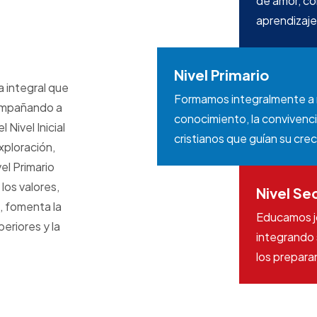
de amor, co
aprendizaje
Nivel Primario
 integral que
Formamos integralmente a 
acompañando a
conocimiento, la convivencia
 Nivel Inicial
cristianos que guían su cre
xploración,
el Primario
 los valores,
Nivel Se
, fomenta la
Educamos jó
eriores y la
integrando 
los preparan