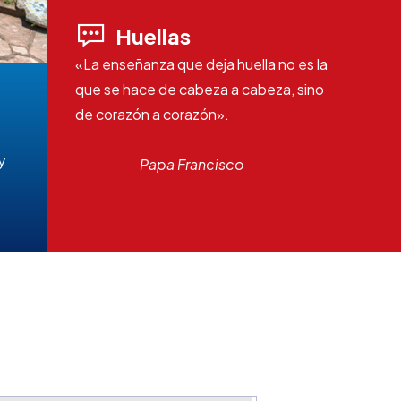
Huellas
«La enseñanza que deja huella no es la
que se hace de cabeza a cabeza, sino
de corazón a corazón».
y
Papa Francisco