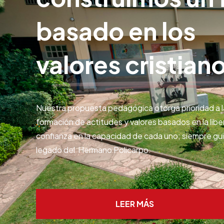
basado en los
valores cristian
Nuestra propuesta pedagógica otorga prioridad a la
formación de actitudes y valores basados en la liber
confianza en la capacidad de cada uno; siempre gui
legado del Hermano Policarpo.
LEER MÁS