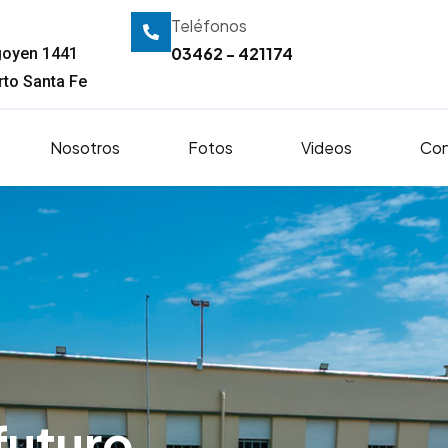
Teléfonos
03462 - 421174
igoyen 1441
to Santa Fe
Nosotros
Fotos
Videos
Con
futuro