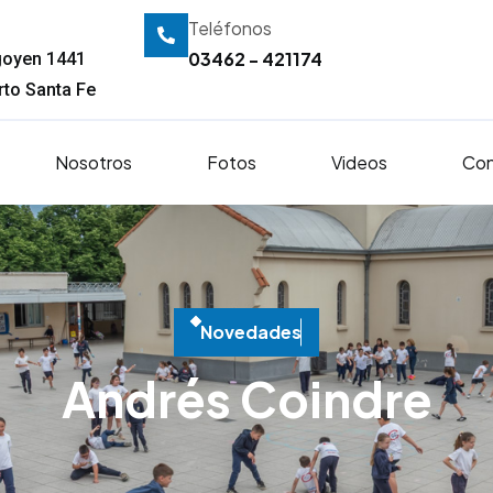
Teléfonos
03462 - 421174
igoyen 1441
to Santa Fe
Nosotros
Fotos
Videos
Con
N
o
v
e
d
a
d
e
s
Andrés Coindre