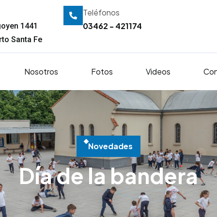
Teléfonos
03462 - 421174
igoyen 1441
to Santa Fe
Nosotros
Fotos
Videos
Con
N
o
v
e
d
a
d
e
s
Día de la bandera