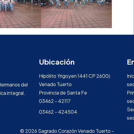
Ubicación
E
Hipólito Yrigoyen 1441 CP 2600)
Inic
Venado Tuerto
se
Hermanos del
Provincia de Santa Fe
Pri
ca integral.
03462 - 42117
se
Se
03462 - 424504
se
© 2026 Sagrado Corazón Venado Tuerto -