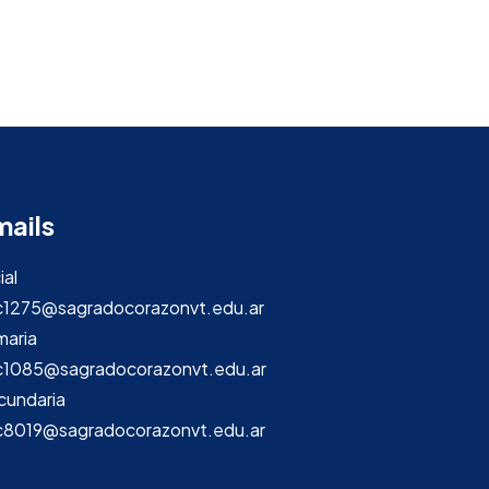
mails
ial
c1275@sagradocorazonvt.edu.ar
maria
c1085@sagradocorazonvt.edu.ar
cundaria
c8019@sagradocorazonvt.edu.ar