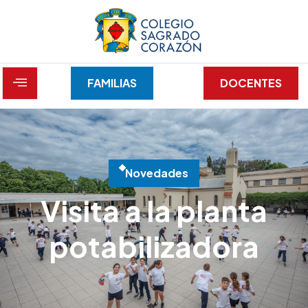
DOCENTES
FAMILIAS
N
o
v
e
d
a
d
e
s
Visita a la planta
potabilizadora