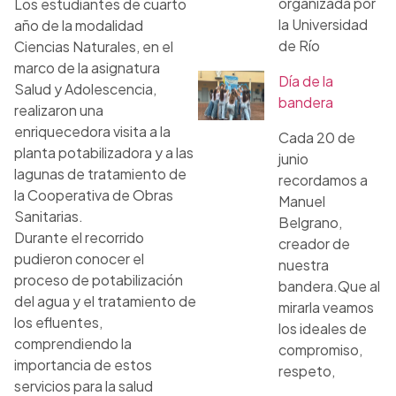
organizada por
Los estudiantes de cuarto
la Universidad
año de la modalidad
de Río
Ciencias Naturales, en el
marco de la asignatura
Día de la
Salud y Adolescencia,
bandera
realizaron una
enriquecedora visita a la
Cada 20 de
planta potabilizadora y a las
junio
lagunas de tratamiento de
recordamos a
la Cooperativa de Obras
Manuel
Sanitarias.
Belgrano,
Durante el recorrido
creador de
pudieron conocer el
nuestra
proceso de potabilización
bandera.Que al
del agua y el tratamiento de
mirarla veamos
los efluentes,
los ideales de
comprendiendo la
compromiso,
importancia de estos
respeto,
servicios para la salud