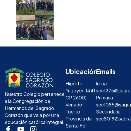
Ubicación
Emails
Hipólito
Inicial
Yrigoyen 1441
sec1275@sagra
Nuestro Colegio pertenece
CP 2600)
Primaria
a la Congregación de
Venado
sec1085@sagra
Hermanos del Sagrado
Tuerto
Secundaria
Corazón que vela por una
Provincia de
sec8019@sagra
educación católica integral.
Santa Fe