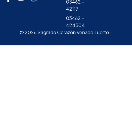
03462 -
42117
03462 -
424504
© 2026 Sagrado Corazón Venado Tuerto -